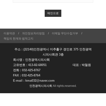
메인으로
이용약관
개인정보처리방침
이메일 무단수집거부
책임의 한계와 법적고지
주소 : (22140)인천광역시 미추홀구 경인로 375 인천광역
시의사회관 3층
회사명 :
인천광역시의사회
고유번호 :
413-82-68051
대표 :
박철원
전화 :
032-425-8767
FAX :
032-425-8764
E-mail :
kma032@naver.com
인천광역시의사회
All rights.reserved.